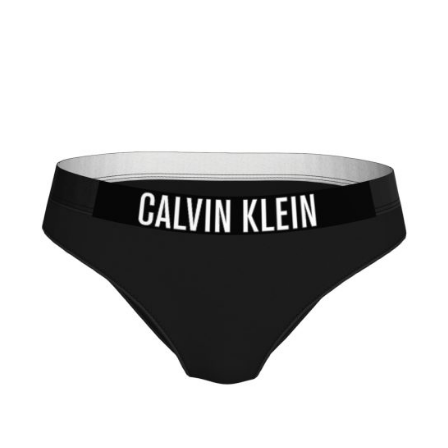
This product has multiple variants. The options may be chosen on the product page