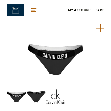
mykonos e-shop
MY ACCOUNT
CART
BY REGALO
MENU