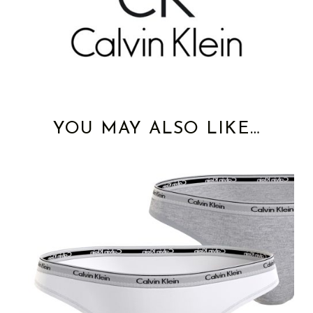
YOU MAY ALSO LIKE…
This product has multiple variants. The options may be chosen on the product page