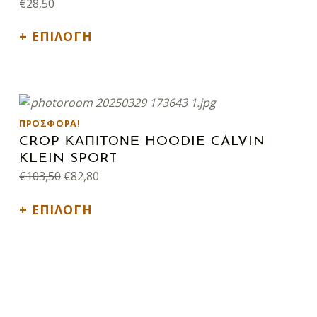
€
28,50
ΕΠΙΛΟΓΉ
Αυτό το προϊόν έχει πολλαπλές παραλλαγές. Οι επιλογές μπορούν να επιλεγούν στη σελίδα του προϊόντος
ΠΡΟΣΦΟΡΆ!
CROP ΚΑΠΙΤΟΝΕ HOODIE CALVIN
KLEIN SPORT
Original price was: €103,50.
Η τρέχουσα τιμή είναι: €82,80.
€
103,50
€
82,80
ΕΠΙΛΟΓΉ
Αυτό το προϊόν έχει πολλαπλές παραλλαγές. Οι επιλογές μπορούν να επιλεγούν στη σελίδα του προϊόντος