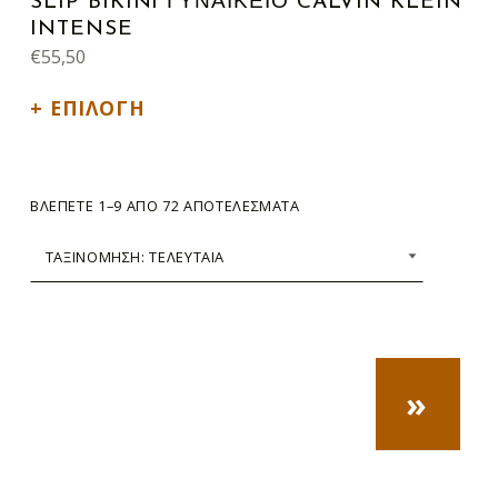
SLIP BIKINI ΓΥΝΑΙΚΕΙΟ CALVIN KLEIN
INTENSE
€
55,50
ΕΠΙΛΟΓΉ
SORTED BY LATEST
ΒΛΈΠΕΤΕ 1–9 ΑΠΌ 72 ΑΠΟΤΕΛΈΣΜΑΤΑ
NEXT PA
»