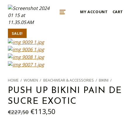
mykonos e-shop
MY ACCOUNT
CART
BY REGALO
MENU
SALE!
HOME
/
WOMEN
/
BEACHWEAR & ACCESSORIES
/
BIKINI
/
PUSH UP BIKINI PAIN DE
SUCRE EXOTIC
Original price was: €227,50.
Current price is: €113,50.
€
113,50
€
227,50