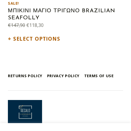
SALE!
ΜΠΙΚΙΝΙ ΜΑΓΙΟ ΤΡΙΓΩΝΟ BRAZILIAN
SEAFOLLY
Original price was: €147,90.
Current price is: €118,30.
€
147,90
€
118,30
SELECT OPTIONS
RETURNS POLICY
PRIVACY POLICY
TERMS OF USE
mykonos e-shop
BY REGALO