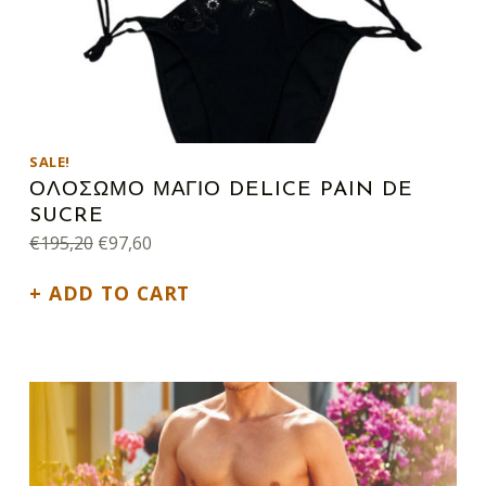
SALE!
ΟΛΟΣΩΜΟ ΜΑΓΙΟ DELICE PAIN DE
SUCRE
Original price was: €195,20.
Current price is: €97,60.
€
195,20
€
97,60
ADD TO CART
This product has multiple variants. The options may be chosen on the product page