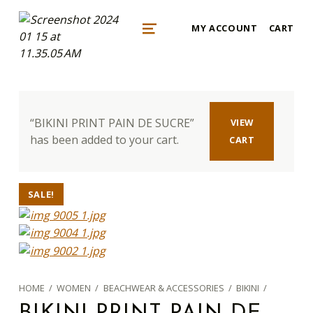
mykonos e-shop
MY ACCOUNT
CART
BY REGALO
MENU
“BIKINI PRINT PAIN DE SUCRE”
VIEW
has been added to your cart.
CART
SALE!
HOME
/
WOMEN
/
BEACHWEAR & ACCESSORIES
/
BIKINI
/