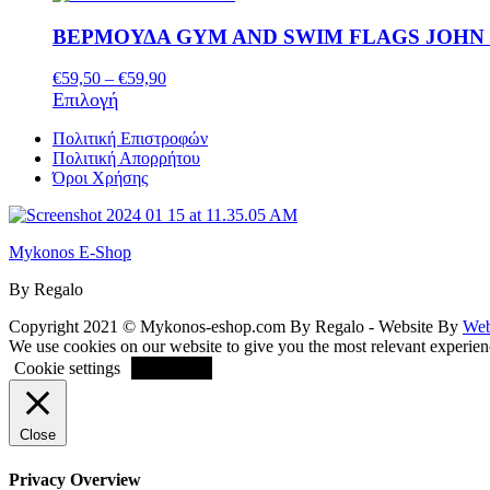
μπορούν
προϊόν
€49,90.
είναι:
να
έχει
€45,90.
ΒΕΡΜΟΥΔΑ GYM AND SWIM FLAGS JOHN
επιλεγούν
πολλαπλές
στη
παραλλαγές.
Price
€
59,50
–
€
59,90
σελίδα
Οι
Αυτό
range:
Επιλογή
του
επιλογές
το
€59,50
προϊόντος
μπορούν
προϊόν
through
Πολιτική Επιστροφών
να
έχει
€59,90
Πολιτική Απορρήτου
επιλεγούν
πολλαπλές
Όροι Χρήσης
στη
παραλλαγές.
σελίδα
Οι
του
επιλογές
προϊόντος
Mykonos E-Shop
μπορούν
να
By Regalo
επιλεγούν
στη
Copyright 2021 © Mykonos-eshop.com By Regalo - Website By
Web
σελίδα
We use cookies on our website to give you the most relevant experien
του
ACCEPT
Cookie settings
προϊόντος
Close
Privacy Overview