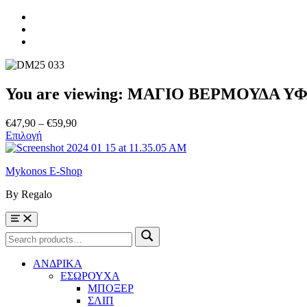
Skip
to
Skip
main
to
Skip
navigation
main
to
content
footer
You are viewing:
ΜΑΓΙΟ ΒΕΡΜΟΥΔΑ ΥΦ
Price
€
47,90
–
€
59,90
range:
Επιλογή
€47,90
through
Mykonos E-Shop
€59,90
By Regalo
Menu
Search
Search
for:
ΑΝΔΡΙΚΑ
ΕΣΩΡΟΥΧΑ
ΜΠΟΞΕΡ
ΣΛΙΠ