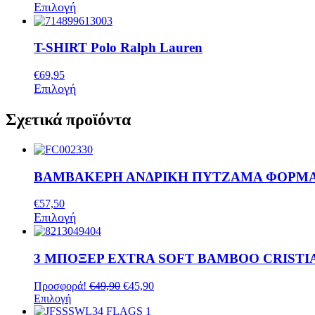
Αυτό
Επιλογή
το
προϊόν
έχει
T-SHIRT Polo Ralph Lauren
πολλαπλές
παραλλαγές.
€
69,95
Οι
Αυτό
Επιλογή
επιλογές
το
μπορούν
προϊόν
Σχετικά προϊόντα
να
έχει
επιλεγούν
πολλαπλές
στη
παραλλαγές.
σελίδα
Οι
του
ΒΑΜΒΑΚΕΡΗ ΑΝΔΡΙΚΗ ΠΥΤΖΑΜΑ ΦΟΡΜ
επιλογές
προϊόντος
μπορούν
να
€
57,50
επιλεγούν
Αυτό
Επιλογή
στη
το
σελίδα
προϊόν
του
έχει
3 ΜΠΟΞΕΡ EXTRA SOFT BAMBOO CRIST
προϊόντος
πολλαπλές
παραλλαγές.
Original
Η
Προσφορά!
€
49,90
€
45,90
Οι
Αυτό
price
τρέχουσα
Επιλογή
επιλογές
το
was:
τιμή