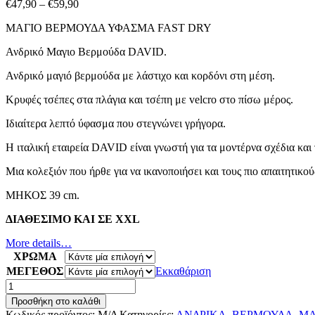
Price
€
47,90
–
€
59,90
range:
ΜΑΓΙΟ ΒΕΡΜΟΥΔΑ ΥΦΑΣΜΑ FAST DRY
€47,90
through
Ανδρικό Μαγιο Βερμούδα DAVID.
€59,90
Ανδρικό μαγιό βερμούδα με λάστιχο και κορδόνι στη μέση.
Κρυφές τσέπες στα πλάγια και τσέπη με velcro στο πίσω μέρος.
Ιδιαίτερα λεπτό ύφασμα που στεγνώνει γρήγορα.
Η ιταλική εταιρεία DAVID είναι γνωστή για τα μοντέρνα σχέδια κα
Μια κολεξιόν που ήρθε για να ικανοποιήσει και τους πιο απαιτητικού
ΜΗΚΟΣ 39 cm.
ΔΙΑΘΕΣΙΜΟ ΚΑΙ ΣΕ XXL
More details…
ΧΡΩΜΑ
ΜΕΓΕΘΟΣ
Εκκαθάριση
ΜΑΓΙΟ
ΒΕΡΜΟΥΔΑ
Προσθήκη στο καλάθι
ΥΦΑΣΜΑ
Κωδικός προϊόντος:
Μ/Δ
Κατηγορίες:
ΑΝΔΡΙΚΑ
,
ΒΕΡΜΟΥΔΑ
,
ΜΑ