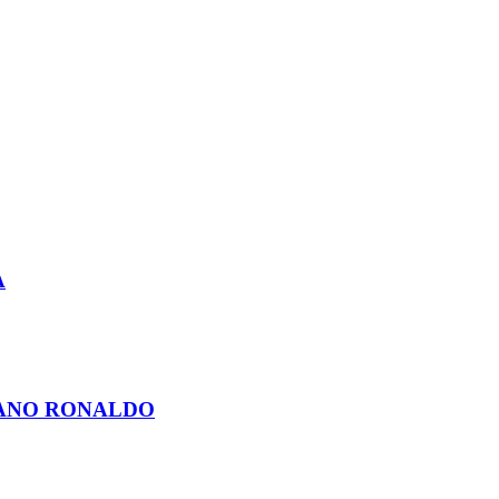
Α
IANO RONALDO