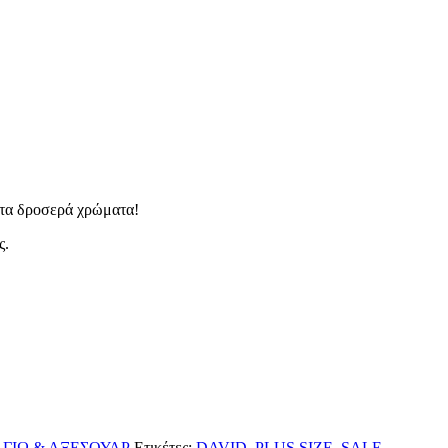
ι τα δροσερά χρώματα!
ς.
ΓΙΩ & ΑΞΕΣΟΥΑΡ
Ετικέτες:
DAVID
,
PLUS SIZE
,
SALE