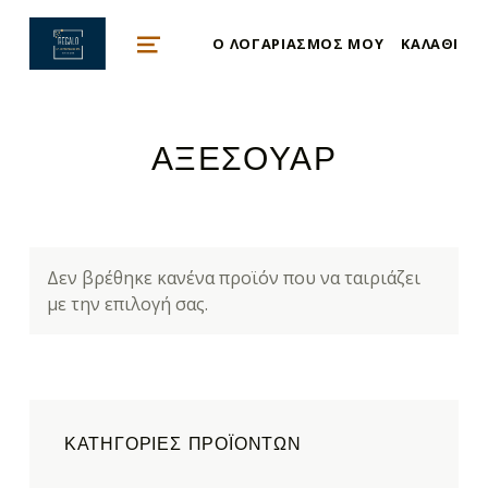
mykonos e-shop
Ο ΛΟΓΑΡΙΑΣΜΌΣ ΜΟΥ
ΚΑΛΆΘΙ
BY REGALO
MENU
ΑΞΕΣΟΥΑΡ
Δεν βρέθηκε κανένα προϊόν που να ταιριάζει
με την επιλογή σας.
ΚΑΤΗΓΟΡΊΕΣ ΠΡΟΪΌΝΤΩΝ