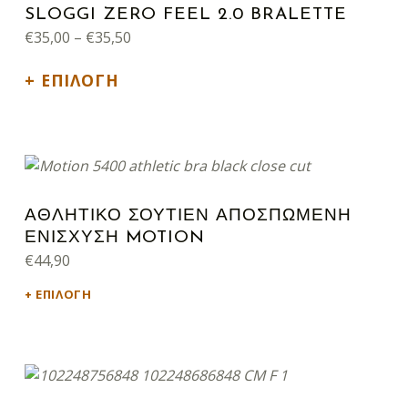
SLOGGI ZERO FEEL 2.0 BRALETTE
Price range: €35,00 through €35,50
€
35,00
–
€
35,50
ΕΠΙΛΟΓΉ
Αυτό το προϊόν έχει πολλαπλές παραλλαγές. Οι επιλογές μπορούν να επιλεγούν στη σελίδα του προϊόντος
ΑΘΛΗΤΙΚΟ ΣΟΥΤΙΕΝ ΑΠΟΣΠΩΜΕΝΗ
ΕΝΙΣΧΥΣΗ MOTION
€
44,90
ΕΠΙΛΟΓΉ
Αυτό το προϊόν έχει πολλαπλές παραλλαγές. Οι επιλογές μπορούν να επιλεγούν στη σελίδα του προϊόντος